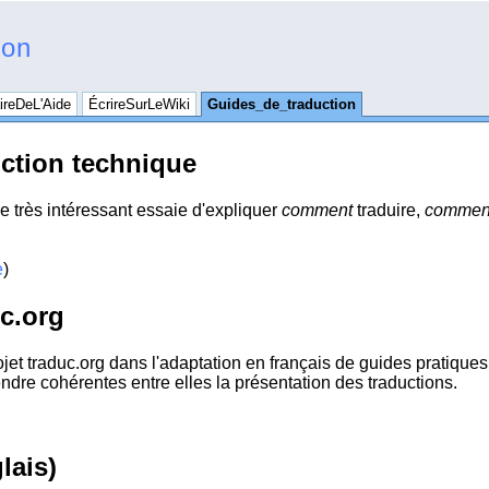
ion
reDeL'Aide
ÉcrireSurLeWiki
Guides_de_traduction
uction technique
e très intéressant essaie d'expliquer
comment
traduire,
commen
e
)
uc.org
jet traduc.org dans l'adaptation en français de guides pratiques
ndre cohérentes entre elles la présentation des traductions.
lais)